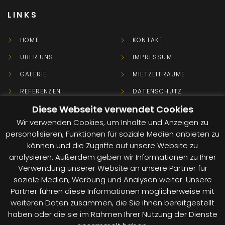
LINKS
HOME
KONTAKT
ÜBER UNS
IMPRESSUM
GALERIE
MIETZEITRÄUME
REFERENZEN
DATENSCHUTZ
Diese Webseite verwendet Cookies
FACEBOOK
MIETBEDINGUNGEN AGB
Wir verwenden Cookies, um Inhalte und Anzeigen zu
YOUTUBE
GEBRAUCHTGERÄTE
personalisieren, Funktionen für soziale Medien anbieten zu
können und die Zugriffe auf unsere Website zu
KONTAKT
analysieren. Außerdem geben wir Informationen zu Ihrer
Verwendung unserer Website an unsere Partner für
soziale Medien, Werbung und Analysen weiter. Unsere
+49 170 - 6 70 70 90
Partner führen diese Informationen möglicherweise mit
weiteren Daten zusammen, die Sie ihnen bereitgestellt
info@power-sound.eu
haben oder die sie im Rahmen Ihrer Nutzung der Dienste