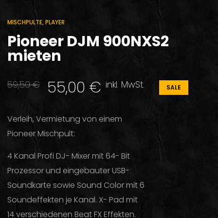
MISCHPULTE, PLAYER
Pioneer DJM 900NXS2
mieten
Ursprünglicher
Aktueller
55,00
€
59,50
€
inkl. MwSt.
SALE
Preis
Preis
war:
ist:
Verleih, Vermietung von einem
59,50 €
55,00 €.
Pioneer Mischpult:
4 Kanal Profi DJ- Mixer mit 64- Bit
Prozessor und eingebauter USB-
Soundkarte sowie Sound Color mit 6
Soundeffekten je Kanal. X- Pad mit
14 verschiedenen Beat FX Effekten.