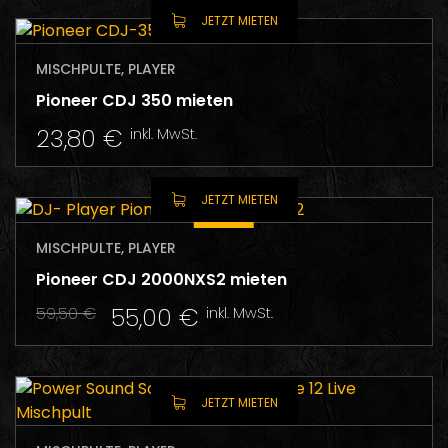
JETZT MIETEN
MISCHPULTE, PLAYER
Pioneer CDJ 350 mieten
23,80
€
inkl. MwSt.
JETZT MIETEN
SALE
MISCHPULTE, PLAYER
Pioneer CDJ 2000NXS2 mieten
Ursprünglicher
Aktueller
55,00
€
59,50
€
inkl. MwSt.
Preis
Preis
war:
ist:
59,50 €
55,00 €.
JETZT MIETEN