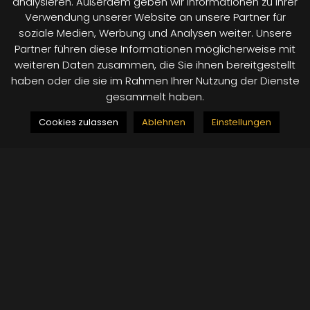
analysieren. Außerdem geben wir Informationen zu Ihrer
Verwendung unserer Website an unsere Partner für
soziale Medien, Werbung und Analysen weiter. Unsere
Partner führen diese Informationen möglicherweise mit
weiteren Daten zusammen, die Sie ihnen bereitgestellt
haben oder die sie im Rahmen Ihrer Nutzung der Dienste
gesammelt haben.
Cookies zulassen
Ablehnen
Einstellungen
GROSSE RABATTAKTION: VIELE ARTIKEL IM SALE! JETZT M
IETEN!
Veranstaltungstechnik mieten für den
Großraum Hamburg und Umgebung