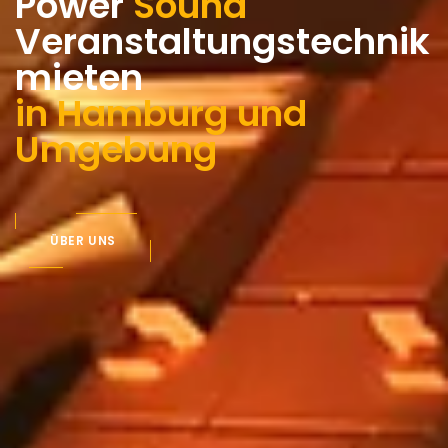
Power
Sound
Veranstaltungstechnik
mieten
in Hamburg und
Umgebung
ÜBER UNS